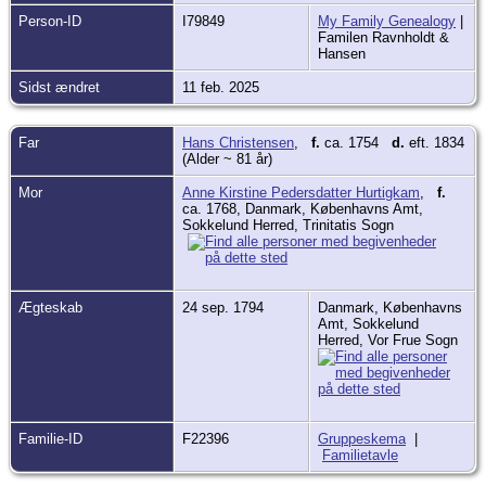
Person-ID
I79849
My Family Genealogy
|
Familen Ravnholdt &
Hansen
Sidst ændret
11 feb. 2025
Far
Hans Christensen
,
f.
ca. 1754
d.
eft. 1834
(Alder ~ 81 år)
Mor
Anne Kirstine Pedersdatter Hurtigkam
,
f.
ca. 1768, Danmark, Københavns Amt,
Sokkelund Herred, Trinitatis Sogn
Ægteskab
24 sep. 1794
Danmark, Københavns
Amt, Sokkelund
Herred, Vor Frue Sogn
Familie-ID
F22396
Gruppeskema
|
Familietavle