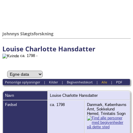
Johnnys Slægtsforskning
Louise Charlotte Hansdatter
ca. 1798 -
Personlige oplysninger
|
Kilder
|
Begivenhedskort
|
Alle
|
PDF
Navn
Louise Charlotte
Hansdatter
Fødsel
ca. 1798
Danmark, Københavns
Amt, Sokkelund
Herred, Trinitatis Sogn