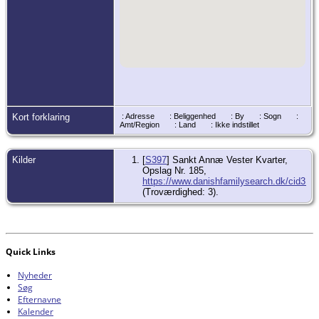
Kort forklaring
: Adresse
: Beliggenhed
: By
: Sogn
:
Amt/Region
: Land
: Ikke indstillet
Kilder
[
S397
] Sankt Annæ Vester Kvarter,
Opslag Nr. 185,
https://www.danishfamilysearch.dk/cid317
(Troværdighed: 3).
Quick Links
Nyheder
Søg
Efternavne
Kalender