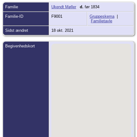
Familie
Ukendt Møller
d.
før 1834
Familie-ID
F9001
Gruppeskema
|
Familietavle
Sidst ændret
18 okt. 2021
Begivenhedskort