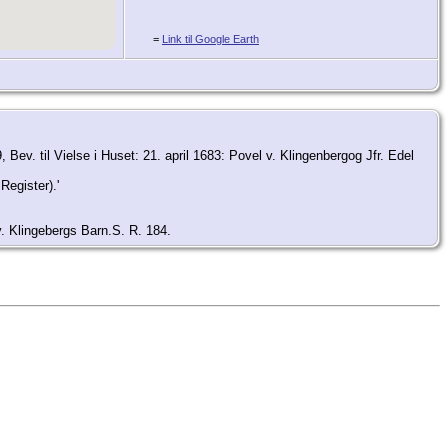
=
Link til Google Earth
Bev. til Vielse i Huset: 21. april 1683: Povel v. Klingenbergog Jfr. Edel
Register).'
v. Klingebergs Barn.S. R. 184.