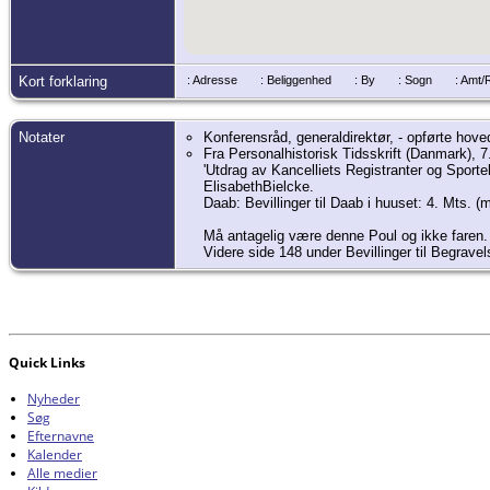
Kort forklaring
: Adresse
: Beliggenhed
: By
: Sogn
: Amt
Notater
Konferensråd, generaldirektør, - opførte hov
Fra Personalhistorisk Tidsskrift (Danmark), 7.
'Utdrag av Kancelliets Registranter og Sporte
ElisabethBielcke.
Daab: Bevillinger til Daab i huuset: 4. Mts. 
Må antagelig være denne Poul og ikke faren.
Videre side 148 under Bevillinger til Begrav
Quick Links
Nyheder
Søg
Efternavne
Kalender
Alle medier