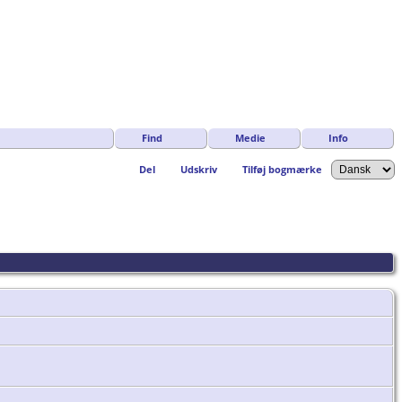
Find
Medie
Info
Del
Udskriv
Tilføj bogmærke