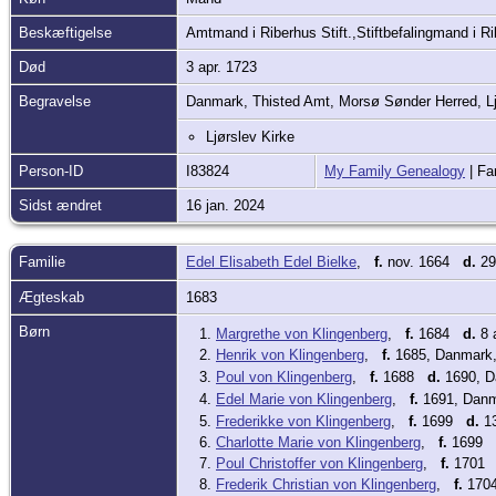
Beskæftigelse
Amtmand i Riberhus Stift.,Stiftbefalingmand i Ri
Død
3 apr. 1723
Begravelse
Danmark, Thisted Amt, Morsø Sønder Herred, L
Ljørslev Kirke
Person-ID
I83824
My Family Genealogy
| Fa
Sidst ændret
16 jan. 2024
Familie
Edel Elisabeth Edel Bielke
,
f.
nov. 1664
d.
29
Ægteskab
1683
Børn
1.
Margrethe von Klingenberg
,
f.
1684
d.
8 a
2.
Henrik von Klingenberg
,
f.
1685, Danmark,
3.
Poul von Klingenberg
,
f.
1688
d.
1690, D
4.
Edel Marie von Klingenberg
,
f.
1691, Danm
5.
Frederikke von Klingenberg
,
f.
1699
d.
13
6.
Charlotte Marie von Klingenberg
,
f.
1699
7.
Poul Christoffer von Klingenberg
,
f.
170
8.
Frederik Christian von Klingenberg
,
f.
1704