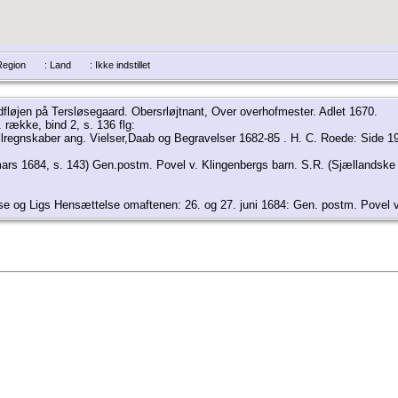
/Region
: Land
: Ikke indstillet
edfløjen på Tersløsegaard. Obersrløjtnant, Over overhofmester. Adlet 1670.
 række, bind 2, s. 136 flg:
llregnskaber ang. Vielser,Daab og Begravelser 1682-85 . H. C. Roede: Side 19, 
(mars 1684, s. 143) Gen.postm. Povel v. Klingenbergs barn. S.R. (Sjællandske 
else og Ligs Hensættelse omaftenen: 26. og 27. juni 1684: Gen. postm. Povel 