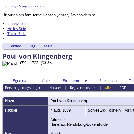
Johnnys Slægtsforskning
Historien om familierne Hansen, Jensen, Ravnholdt m.m.
Johnnys Side
Helles Side
Theos Side
Forside
Søg
Login
Poul von Klingenberg
1659 - 1723 (63 år)
Egne data
Aner
Efterkommere
Slægtskab
Tid
Personlige oplysninger
|
Notater
|
Begivenhedskort
|
Alle
|
PDF
Navn
Poul
von Klingenberg
Fødsel
7 aug. 1659
Schleswig-Holstein, Tysk
Adresse:
Hanerau, Rendsburg-Eckernförde
Køn
Mand