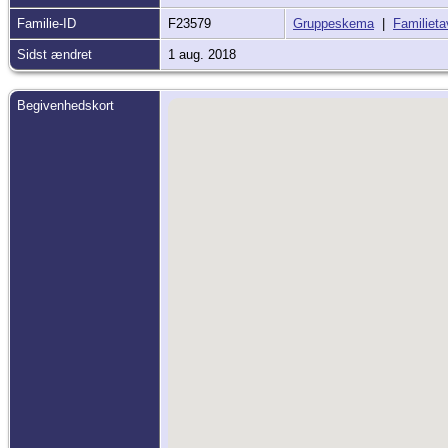
Familie-ID
F23579
Gruppeskema
|
Familieta
Sidst ændret
1 aug. 2018
Begivenhedskort