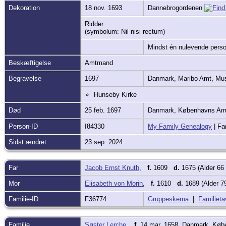
Dekoration
18 nov. 1693
Dannebrogordenen
Ridder
(symbolum: Nil nisi rectum)
Mindst én nulevende person 
Beskæftigelse
Amtmand
Begravelse
1697
Danmark, Maribo Amt, Mu
Hunseby Kirke
Død
25 feb. 1697
Danmark, Københavns Amt
Person-ID
I84330
My Family Genealogy
| Fa
Sidst ændret
23 sep. 2024
Far
Jacob Ernst Knuth
,
f.
1609
d.
1675 (Alder 66
Mor
Elisabeth von Morin
,
f.
1610
d.
1689 (Alder 7
Familie-ID
F36774
Gruppeskema
|
Familieta
Familie
Søster Lerche
,
f.
14 mar. 1658, Danmark, Køb