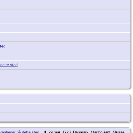
d.
29 mar. 1723, Danmark, Maribo Amt, Musse