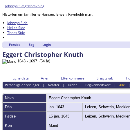
Johnnys Slægtsforskning
Historien om familierne Hansen, Jensen, Ravnholdt m.m.
Johnnys Side
Helles Side
Theos Side
Forside
Søg
Login
Eggert Christopher Knuth
1643 - 1697 (54 år)
Egne data
Aner
Efterkommere
Slægtskab
Tid
Personlige oplysninger
|
Notater
|
Kilder
|
Begivenhedskort
|
Alle
Navn
Eggert Christopher
Knuth
Dåb
jan. 1643
Leizen, Schwerin, Meckle
Fødsel
15 jan. 1643
Leizen, Schwerin, Meckle
Køn
Mand