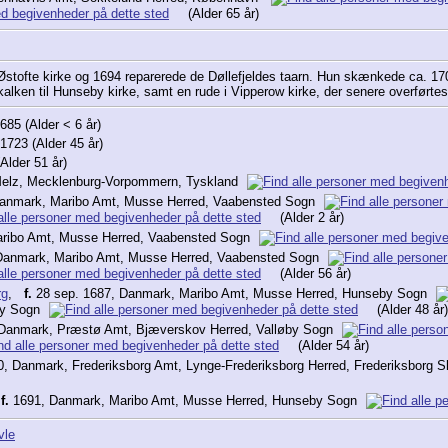
(Alder 65 år)
Østofte kirke og 1694 reparerede de Døllefjeldes taarn. Hun skænkede ca. 17
alken til Hunseby kirke, samt en rude i Vipperow kirke, der senere overførtes t
685 (Alder < 6 år)
1723 (Alder 45 år)
Alder 51 år)
Melz, Mecklenburg-Vorpommern, Tyskland
anmark, Maribo Amt, Musse Herred, Vaabensted Sogn
(Alder 2 år)
ribo Amt, Musse Herred, Vaabensted Sogn
Danmark, Maribo Amt, Musse Herred, Vaabensted Sogn
(Alder 56 år)
rg
,
f.
28 sep. 1687, Danmark, Maribo Amt, Musse Herred, Hunseby Sogn
by Sogn
(Alder 48 år)
 Danmark, Præstø Amt, Bjæverskov Herred, Valløby Sogn
(Alder 54 år)
, Danmark, Frederiksborg Amt, Lynge-Frederiksborg Herred, Frederiksborg 
,
f.
1691, Danmark, Maribo Amt, Musse Herred, Hunseby Sogn
vle