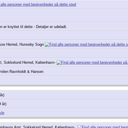
er knyttet til dette - Detaljer er udeladt.
sse Herred, Hunseby Sogn
, Sokkelund Herred, København-
milen Ravnholdt & Hansen
 år)
9 år)
vle
enhavns Amt, Sokkelund Herred, København-