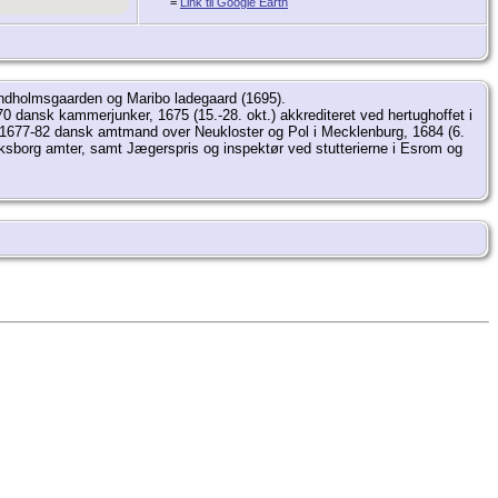
=
Link til Google Earth
Bandholmsgaarden og Maribo ladegaard (1695).
 dansk kammerjunker, 1675 (15.-28. okt.) akkrediteret ved hertughoffet i
n, 1677-82 dansk amtmand over Neukloster og Pol i Mecklenburg, 1684 (6.
eriksborg amter, samt Jægerspris og inspektør ved stutterierne i Esrom og