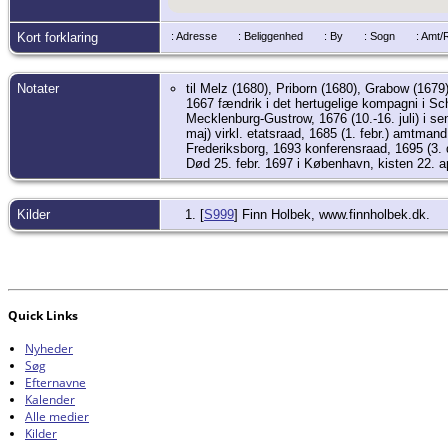
Kort forklaring
: Adresse
: Beliggenhed
: By
: Sogn
: Amt
Notater
til Melz (1680), Priborn (1680), Grabow (16
1667 fændrik i det hertugelige kompagni i S
Mecklenburg-Gustrow, 1676 (10.-16. juli) i s
maj) virkl. etatsraad, 1685 (1. febr.) amtman
Frederiksborg, 1693 konferensraad, 1695 (3.
Død 25. febr. 1697 i København, kisten 22. apr
Kilder
[
S999
] Finn Holbek, www.finnholbek.dk.
Quick Links
Nyheder
Søg
Efternavne
Kalender
Alle medier
Kilder