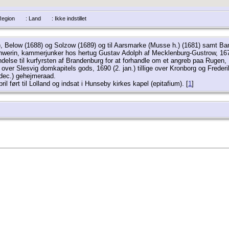
/Region
: Land
: Ikke indstillet
79), Below (1688) og Solzow (1689) og til Aarsmarke (Musse h.) (1681) samt 
chwerin, kammerjunker hos hertug Gustav Adolph af Mecklenburg-Gustrow, 1670
endelse til kurfyrsten af Brandenburg for at forhandle om et angreb paa Ruge
d over Slesvig domkapitels gods, 1690 (2. jan.) tillige over Kronborg og Fred
 dec.) gehejmeraad.
il ført til Lolland og indsat i Hunseby kirkes kapel (epitafium). [
1
]