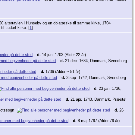
00 altertavlen i Hunseby og en oblatæske til samme kirke, 1704
il Ludorf kirke. [
1
]
d.
14 jun. 1703 (Alder 22 år)
d.
21 dec. 1684, Danmark, Svendborg
d.
1736 (Alder ~ 51 år)
d.
3 sep. 1742, Danmark, Svendborg
d.
23 jan. 1736,
d.
21 apr. 1743, Danmark, Præstø
Slotssogn
d.
26
d.
8 maj 1767 (Alder 76 år)