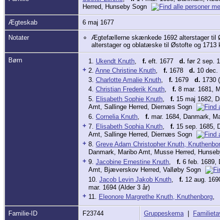
Herred, Hunseby Sogn
Ægteskab
6 maj 1677
Notater
Ægtefællerne skænkede 1692 alterstager til 
alterstager og oblatæske til Østofte og 1713 k
Børn
1.
Ukendt Knuth
,
f.
eft. 1677
d.
før 2 sep. 1
+
2.
Anne Christine Knuth
,
f.
1678
d.
10 dec. 
3.
Charlotte Amalie Knuth
,
f.
1679
d.
1730 (
4.
Christian Frederik Knuth
,
f.
8 mar. 1681, 
5.
Elisabeth Sophie Knuth
,
f.
15 maj 1682, D
Amt, Sallinge Herred, Diernæs Sogn
6.
Cornelia Knuth
,
f.
mar. 1684, Danmark, Ma
+
7.
Elisabeth Sophia Knuth
,
f.
15 sep. 1685, 
Amt, Sallinge Herred, Diernæs Sogn
+
8.
Greve Adam Christopher Knuth, Knuthenbo
Danmark, Maribo Amt, Musse Herred, Hunse
+
9.
Jacobine Ernestine Knuth
,
f.
6 feb. 1689,
Amt, Bjæverskov Herred, Valløby Sogn
10.
Jacob Levin Jakob Knuth
,
f.
12 aug. 1690
mar. 1694 (Alder 3 år)
+
11.
Eleonore Margrethe Knuth, Knuthenborg
Familie-ID
F23744
Gruppeskema
|
Familieta