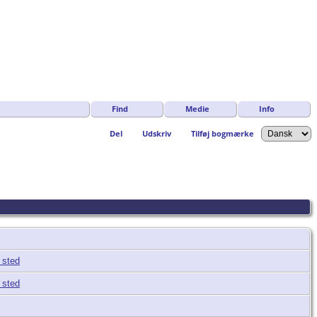
Find
Medie
Info
Del
Udskriv
Tilføj bogmærke