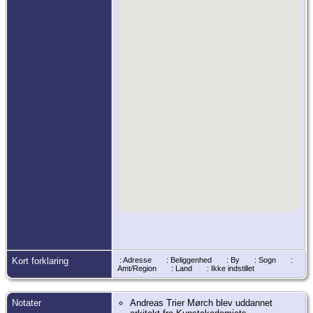
Kort forklaring
: Adresse
: Beliggenhed
: By
: Sogn
:
Amt/Region
: Land
: Ikke indstillet
Notater
Andreas Trier Mørch blev uddannet