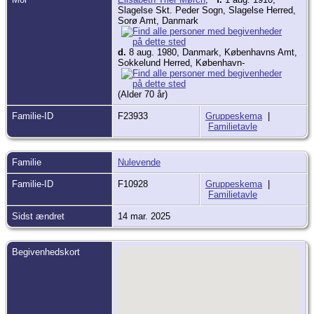
Slagelse Skt. Peder Sogn, Slagelse Herred,
Sorø Amt, Danmark
d.
8 aug. 1980, Danmark, Københavns Amt,
Sokkelund Herred, København-
(Alder 70 år)
Familie-ID
F23933
Gruppeskema
|
Familietavle
Familie
Nulevende
Familie-ID
F10928
Gruppeskema
|
Familietavle
Sidst ændret
14 mar. 2025
Begivenhedskort