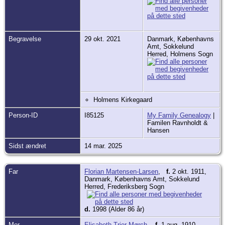
Begravelse
29 okt. 2021
Danmark, Københavns
Amt, Sokkelund
Herred, Holmens Sogn
Holmens Kirkegaard
Person-ID
I85125
My Family Genealogy
|
Familen Ravnholdt &
Hansen
Sidst ændret
14 mar. 2025
Far
Florian Martensen-Larsen
,
f.
2 okt. 1911,
Danmark, Københavns Amt, Sokkelund
Herred, Frederiksberg Sogn
d.
1998 (Alder 86 år)
Mor
Elisabeth Trier Mørch
,
f.
1 aug. 1910,