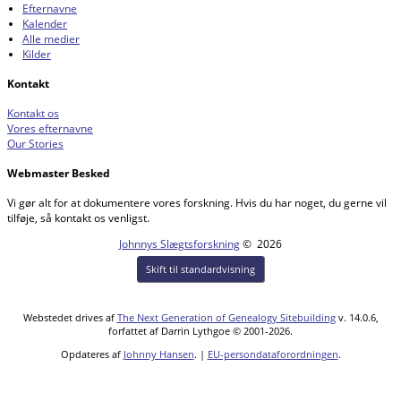
Efternavne
Kalender
Alle medier
Kilder
Kontakt
Kontakt os
Vores efternavne
Our Stories
Webmaster Besked
Vi gør alt for at dokumentere vores forskning. Hvis du har noget, du gerne vil
tilføje, så kontakt os venligst.
Johnnys Slægtsforskning
©
2026
Skift til standardvisning
Webstedet drives af
The Next Generation of Genealogy Sitebuilding
v. 14.0.6,
forfattet af Darrin Lythgoe © 2001-2026.
Opdateres af
Johnny Hansen
. |
EU-persondataforordningen
.