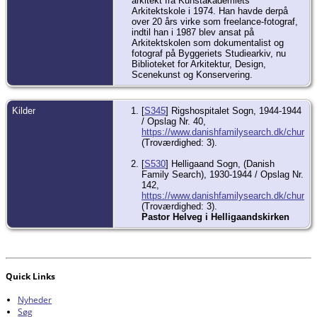
arkitekt fra Kunstakademiets
Arkitektskole i 1974. Han havde derpå
over 20 års virke som freelance-fotograf,
indtil han i 1987 blev ansat på
Arkitektskolen som dokumentalist og
fotograf på Byggeriets Studiearkiv, nu
Biblioteket for Arkitektur, Design,
Scenekunst og Konservering.
Kilder
[
S345
] Rigshospitalet Sogn, 1944-1944
/ Opslag Nr. 40,
https://www.danishfamilysearch.dk/churc
(Troværdighed: 3).
[
S530
] Helligaand Sogn, (Danish
Family Search), 1930-1944 / Opslag Nr.
142,
https://www.danishfamilysearch.dk/churc
(Troværdighed: 3).
Pastor Helveg i Helligaandskirken
Quick Links
Nyheder
Søg