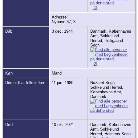
[
1
]
Adresse:
Nyhavn 37, 3
Dåb
3 dec. 1944
Danmark, Københavns
Amt, Sokkelund
Herred, Helligaand
Sogn
[
2
]
Køn
Mand
Udmeldt af folkekirken
11 jan. 1980
Nazaret Sogn,
Sokkelund Herred,
Københavns Amt,
Danmark
Død
10 okt. 2021
Danmark, Københavns
Amt, Sokkelund
Herred, Holmens Sogn