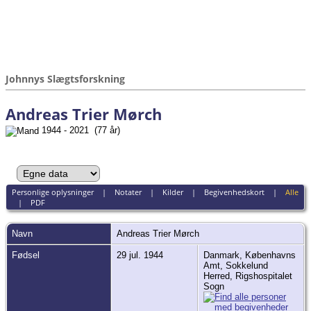
Johnnys Slægtsforskning
Andreas Trier Mørch
1944 - 2021 (77 år)
Personlige oplysninger
|
Notater
|
Kilder
|
Begivenhedskort
|
Alle
|
PDF
Navn
Andreas Trier
Mørch
Fødsel
29 jul. 1944
Danmark, Københavns
Amt, Sokkelund
Herred, Rigshospitalet
Sogn