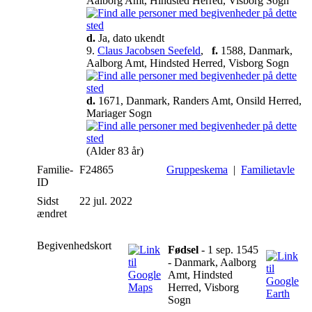
Aalborg Amt, Hindsted Herred, Visborg Sogn
d.
Ja, dato ukendt
9.
Claus Jacobsen Seefeld
,
f.
1588, Danmark,
Aalborg Amt, Hindsted Herred, Visborg Sogn
d.
1671, Danmark, Randers Amt, Onsild Herred,
Mariager Sogn
(Alder 83 år)
Familie-
F24865
Gruppeskema
|
Familietavle
ID
Sidst
22 jul. 2022
ændret
Begivenhedskort
Fødsel
- 1 sep. 1545
- Danmark, Aalborg
Amt, Hindsted
Herred, Visborg
Sogn