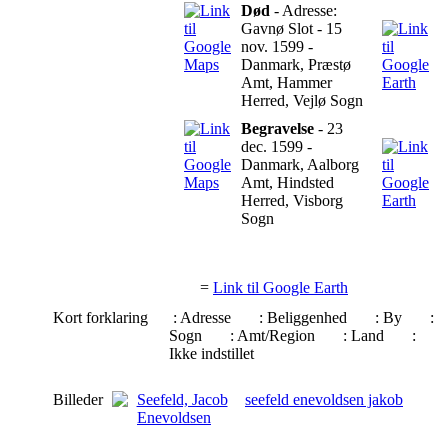
Død
- Adresse:
Gavnø Slot - 15
nov. 1599 -
Danmark, Præstø
Amt, Hammer
Herred, Vejlø Sogn
Begravelse
- 23
dec. 1599 -
Danmark, Aalborg
Amt, Hindsted
Herred, Visborg
Sogn
=
Link til Google Earth
Kort forklaring
: Adresse
: Beliggenhed
: By
:
Sogn
: Amt/Region
: Land
:
Ikke indstillet
Billeder
seefeld enevoldsen jakob