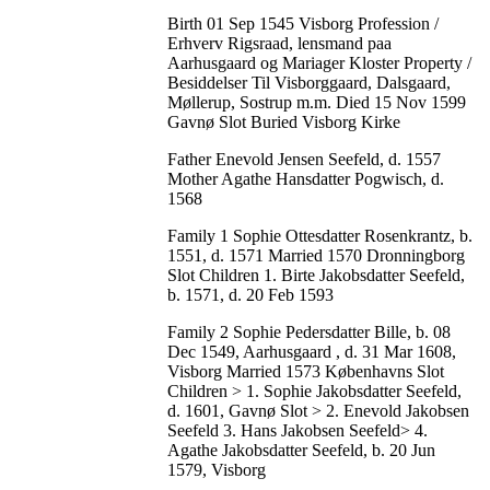
Birth 01 Sep 1545 Visborg Profession /
Erhverv Rigsraad, lensmand paa
Aarhusgaard og Mariager Kloster Property /
Besiddelser Til Visborggaard, Dalsgaard,
Møllerup, Sostrup m.m. Died 15 Nov 1599
Gavnø Slot Buried Visborg Kirke
Father Enevold Jensen Seefeld, d. 1557
Mother Agathe Hansdatter Pogwisch, d.
1568
Family 1 Sophie Ottesdatter Rosenkrantz, b.
1551, d. 1571 Married 1570 Dronningborg
Slot Children 1. Birte Jakobsdatter Seefeld,
b. 1571, d. 20 Feb 1593
Family 2 Sophie Pedersdatter Bille, b. 08
Dec 1549, Aarhusgaard , d. 31 Mar 1608,
Visborg Married 1573 Københavns Slot
Children > 1. Sophie Jakobsdatter Seefeld,
d. 1601, Gavnø Slot > 2. Enevold Jakobsen
Seefeld 3. Hans Jakobsen Seefeld> 4.
Agathe Jakobsdatter Seefeld, b. 20 Jun
1579, Visborg