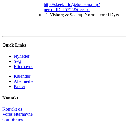
http://skeel.info/getperson.php?
personID=I5755&tree=ks
Til Visborg & Sostrup Norre Herred Dyrs
Quick Links
Nyheder
Søg
Efternavne
Kalender
Alle medier
Kilder
Kontakt
Kontakt os
Vores efternavne
Our Stories