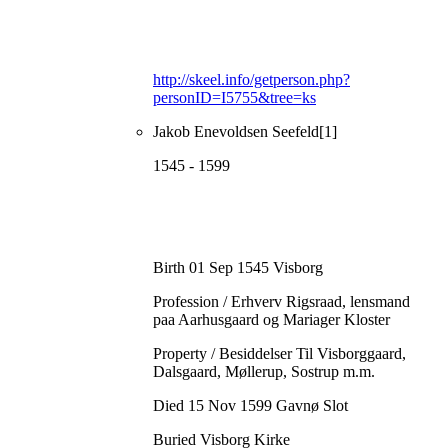
http://skeel.info/getperson.php?
personID=I5755&tree=ks
Jakob Enevoldsen Seefeld[1]
1545 - 1599
Birth 01 Sep 1545 Visborg
Profession / Erhverv Rigsraad, lensmand
paa Aarhusgaard og Mariager Kloster
Property / Besiddelser Til Visborggaard,
Dalsgaard, Møllerup, Sostrup m.m.
Died 15 Nov 1599 Gavnø Slot
Buried Visborg Kirke