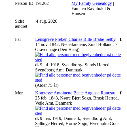
Person-ID
I91262
My Family Genealogy
|
Familen Ravnholdt &
Hansen
Sidst
4 aug. 2026
ændret
Far
Lensgreve Preben Charles Bille-Brahe-Selby
,
f.
14 nov. 1842, Nederlandene, Zuid-Holland, 's-
Gravenhage (Den Haag)
d.
9 jul. 1918, Svendborg-, Sunds Herred,
Svendborg Amt, Danmark
(Alder 75 år)
Mor
Komtesse Antoinette Beate Augusta Rantzau
,
f.
25 feb. 1843, Nørre Bjert Sogn, Brusk Herred,
Vejle Amt, Danmark
d.
9 mar. 1919, Danmark, Svendborg Amt,
Sallinge Herred, Horne Sogn, Hvedholm Gods