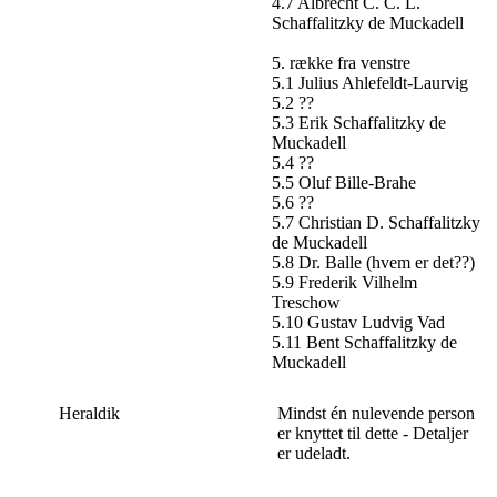
4.7 Albrecht C. C. L.
Schaffalitzky de Muckadell
5. række fra venstre
5.1 Julius Ahlefeldt-Laurvig
5.2 ??
5.3 Erik Schaffalitzky de
Muckadell
5.4 ??
5.5 Oluf Bille-Brahe
5.6 ??
5.7 Christian D. Schaffalitzky
de Muckadell
5.8 Dr. Balle (hvem er det??)
5.9 Frederik Vilhelm
Treschow
5.10 Gustav Ludvig Vad
5.11 Bent Schaffalitzky de
Muckadell
Heraldik
Mindst én nulevende person
er knyttet til dette - Detaljer
er udeladt.