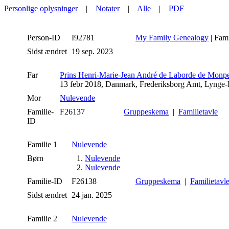
Personlige oplysninger
|
Notater
|
Alle
|
PDF
Person-ID
I92781
My Family Genealogy
| Fam
Sidst ændret
19 sep. 2023
Far
Prins Henri-Marie-Jean André de Laborde de Monp
13 febr 2018, Danmark, Frederiksborg Amt, Lyng
Mor
Nulevende
Familie-
F26137
Gruppeskema
|
Familietavle
ID
Familie 1
Nulevende
Børn
1.
Nulevende
2.
Nulevende
Familie-ID
F26138
Gruppeskema
|
Familietavl
Sidst ændret
24 jan. 2025
Familie 2
Nulevende