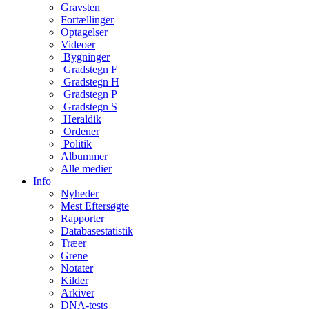
Gravsten
Fortællinger
Optagelser
Videoer
Bygninger
Gradstegn F
Gradstegn H
Gradstegn P
Gradstegn S
Heraldik
Ordener
Politik
Albummer
Alle medier
Info
Nyheder
Mest Eftersøgte
Rapporter
Databasestatistik
Træer
Grene
Notater
Kilder
Arkiver
DNA-tests