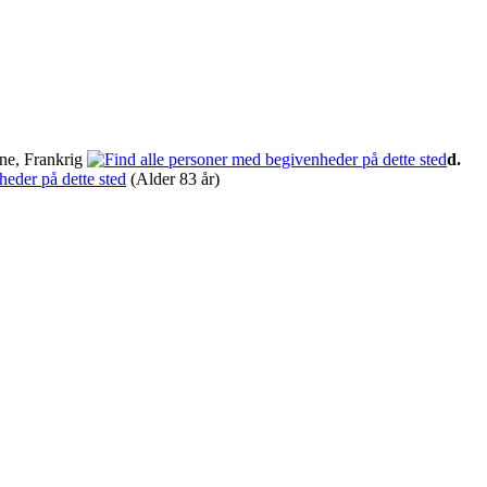
ine, Frankrig
d.
(Alder 83 år)