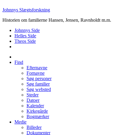
Johnnys Slægtsforskning
Historien om familierne Hansen, Jensen, Ravnholdt m.m.
Johnnys Side
Helles Side
Theos Side
Find
Efternavne
Fornavne
Søg personer
Søg familier
Søg websted
Steder
Datoer
Kalender
Kirkegårde
Bogmærker
Medie
Billeder
Dokumenter