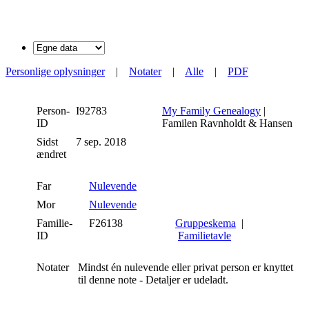
Personlige oplysninger
|
Notater
|
Alle
|
PDF
Person-
I92783
My Family Genealogy
|
ID
Familen Ravnholdt & Hansen
Sidst
7 sep. 2018
ændret
Far
Nulevende
Mor
Nulevende
Familie-
F26138
Gruppeskema
|
ID
Familietavle
Notater
Mindst én nulevende eller privat person er knyttet
til denne note - Detaljer er udeladt.