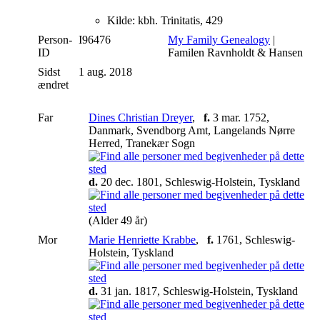
Kilde: kbh. Trinitatis, 429
Person-
I96476
My Family Genealogy
|
ID
Familen Ravnholdt & Hansen
Sidst
1 aug. 2018
ændret
Far
Dines Christian Dreyer
,
f.
3 mar. 1752,
Danmark, Svendborg Amt, Langelands Nørre
Herred, Tranekær Sogn
d.
20 dec. 1801, Schleswig-Holstein, Tyskland
(Alder 49 år)
Mor
Marie Henriette Krabbe
,
f.
1761, Schleswig-
Holstein, Tyskland
d.
31 jan. 1817, Schleswig-Holstein, Tyskland