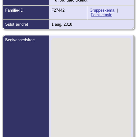
d.
Ja, dato ukendt
Familie-ID
F27442
Gruppeskema
|
Familietavle
Sidst ændret
1 aug. 2018
Begivenhedskort