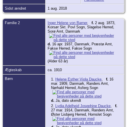
Sidst ændret
1 aug. 2018
Familie 2
Inger Helene von Barner
,
f.
2 aug. 1873,
Korsør Skt. Povl Sogn, Slagelse Herred,
Sorø Amt, Danmark
d.
16 apr. 1937, Danmark, Præstø Amt,
Fakse Herred, Fakse Sogn
(Alder 63 år)
Ægteskab
ca. 1910
Børn
1.
Helene Esther Viola Daucke
,
f.
16
mar. 1909, Danmark, Randers Amt,
Nørhald Herred, Asferg Sogn
d.
Ja, dato ukendt
2.
Lydia Adelheid Josephine Daucke
,
f.
27 mar. 1914, Danmark, Randers Amt,
Øster Lisbjerg Herred, Hornslet Sogn