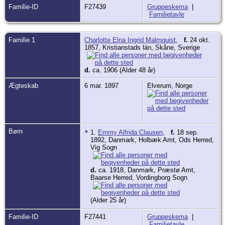
Familie-ID
F27439
Gruppeskema
|
Familietavle
Familie 1
Charlotte Elna Ingrid Malmquist
,
f.
24 okt.
1857, Kristianstads län, Skåne, Sverige
d.
ca. 1906 (Alder 48 år)
Ægteskab
6 mar. 1897
Elverum, Norge
Børn
+
1.
Emmy Alfrida Clausen
,
f.
18 sep.
1892, Danmark, Holbæk Amt, Ods Herred,
Vig Sogn
d.
ca. 1918, Danmark, Præstø Amt,
Baarse Herred, Vordingborg Sogn
(Alder 25 år)
Familie-ID
F27441
Gruppeskema
|
Familietavle