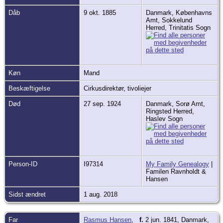
Dåb
9 okt. 1885
Danmark, Københavns
Amt, Sokkelund
Herred, Trinitatis Sogn
Køn
Mand
Beskæftigelse
Cirkusdirektør, tivoliejer
Død
27 sep. 1924
Danmark, Sorø Amt,
Ringsted Herred,
Haslev Sogn
Person-ID
I97314
My Family Genealogy
|
Familen Ravnholdt &
Hansen
Sidst ændret
1 aug. 2018
Far
Rasmus Hansen
,
f.
2 jun. 1841, Danmark,