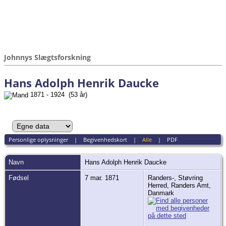
Johnnys Slægtsforskning
Hans Adolph Henrik Daucke
1871 - 1924 (53 år)
Personlige oplysninger
|
Begivenhedskort
|
Alle
|
PDF
Navn
Hans Adolph Henrik
Daucke
Fødsel
7 mar. 1871
Randers-, Støvring
Herred, Randers Amt,
Danmark