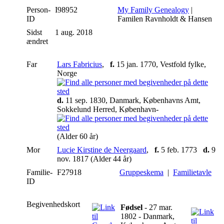
Person-
I98952
My Family Genealogy
|
ID
Familen Ravnholdt & Hansen
Sidst
1 aug. 2018
ændret
Far
Lars Fabricius
,
f.
15 jan. 1770, Vestfold fylke,
Norge
d.
11 sep. 1830, Danmark, Københavns Amt,
Sokkelund Herred, København-
(Alder 60 år)
Mor
Lucie Kirstine de Neergaard
,
f.
5 feb. 1773
d.
9
nov. 1817 (Alder 44 år)
Familie-
F27918
Gruppeskema
|
Familietavle
ID
Begivenhedskort
Fødsel
- 27 mar.
1802 - Danmark,