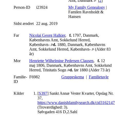
Amt, Danmark
[
2
]
Person-ID
i23924
My Family Genealogy
|
Familen Ravnholdt &
Hansen
Sidst ændret
22 aug. 2019
Far
Nicolai Georg Halkier
,
f.
1797, Danmark,
Københavns Amt, Sokkelund Herred,
København-
d.
1880, Danmark, Københavns
Amt, Sokkelund Herred, København-
(Alder 83
år)
Mor
Henriette Wilhelmine Pedersen Clausen
,
f.
12
maj 1806, Danmark, Københavns Amt, Sokkelund
Herred, Trinitatis Sogn
d.
før 1880 (Alder 73 år)
Familie-
F6982
Gruppeskema
|
Familietavle
ID
Kilder
[
S397
] Sankt Annæ Vester Kvarter, Opslag Nr.
37,
https://www.danishfamilysearch.dk/cid3162147
(Troværdighed: 3).
Sølvgaden 416 D,2.Sahl