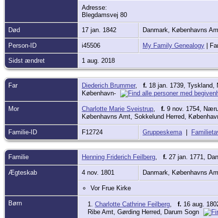
Adresse:
Blegdamsvej 80
Død
17 jan. 1842
Danmark, Københavns Amt
Person-ID
i45506
My Family Genealogy
| Fa
Sidst ændret
1 aug. 2018
Far
Diederich Brummer
,
f.
18 jan. 1739, Tyskland,
København-
Mor
Charlotte Marie Sveistrup
,
f.
9 nov. 1754, Nær
Københavns Amt, Sokkelund Herred, Københav
Familie-ID
F12724
Gruppeskema
|
Familieta
Familie
Henning Friderich Feilberg
,
f.
27 jan. 1771, Da
Ægteskab
4 nov. 1801
Danmark, Københavns Amt
Vor Frue Kirke
Børn
1.
Charlotte Cathrine Feilberg
,
f.
16 aug. 180
Ribe Amt, Gørding Herred, Darum Sogn