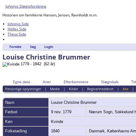
Johnnys Slægtsforskning
Historien om familierne Hansen, Jensen, Ravnholdt m.m.
Johnnys Side
Helles Side
Theos Side
Forside
Søg
Login
Louise Christine Brummer
1779 - 1842 (62 år)
Egne data
Aner
Efterkommere
Slægtskab
Tid
Personlige oplysninger
|
Medie
|
Kilder
|
Begivenhedskort
|
Alle
Navn
Louise Christine
Brummer
Fødsel
9 nov. 1779
Nærum Sogn, Sokkelund 
Køn
Kvinde
Folketælling
1840
Danmark, Københavns Amt