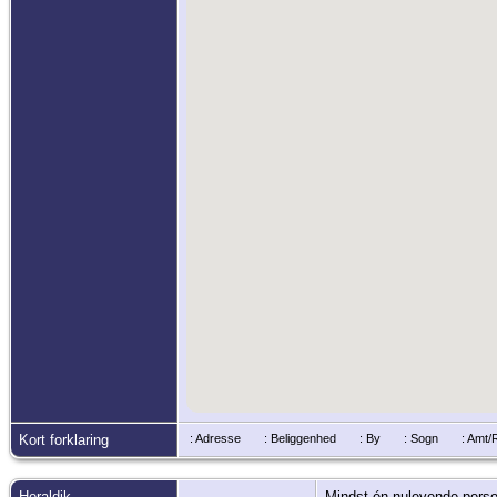
Kort forklaring
: Adresse
: Beliggenhed
: By
: Sogn
: Amt
Heraldik
Mindst én nulevende person 