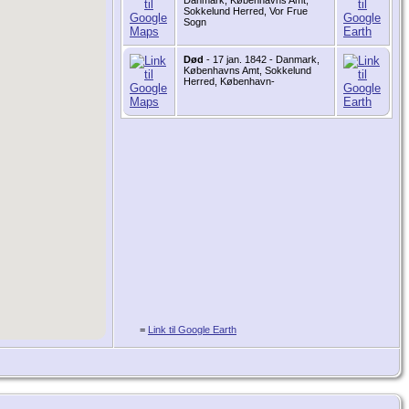
Danmark, Københavns Amt,
Sokkelund Herred, Vor Frue
Sogn
Død
- 17 jan. 1842 - Danmark,
Københavns Amt, Sokkelund
Herred, København-
=
Link til Google Earth