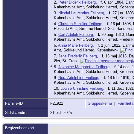
2.
Peter Diderik Feilberg
,
f.
6 apr. 1804, Dan
Københavns Amt, Sokkelund Herred, Københ
3.
Nicolai Laurentius Feilberg
,
f.
27 jun. 180
Københavns Amt, Sokkelund Herred, Københ
4.
Christen Schifter Feilberg
,
f.
16 jul. 1808,
Roskilde Amt, Sømme Herred, Skt. Hans Hos
5.
Carl Adolph Feilberg
,
f.
20 aug. 1810, Dan
Københavns Amt, Sokkelund Herred, Frederik
6.
Anna Marie Feilberg
,
f.
1 jun. 1812, Danm
Amt, Sokkelund Herred, København-
7.
Jens Frederik Feilberg
,
f.
15 maj 1815, Da
Øer, St. Croix
+
8.
Jakobine Margarethe Feilberg
,
f.
14 dec. 
Københavns Amt, Sokkelund Herred, Københ
9.
Nora Adolphine Feilberg
,
f.
18 feb. 1819, 
Københavns Amt, Sokkelund Herred, Københ
10.
Louise Christine Feilberg
,
f.
11 dec. 1821
Københavns Amt, Sokkelund Herred, Københ
Familie-ID
F21921
Gruppeskema
|
Familieta
Sidst ændret
21 okt. 2025
Begivenhedskort