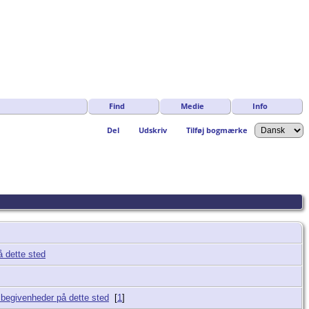
Find
Medie
Info
Del
Udskriv
Tilføj bogmærke
[
1
]