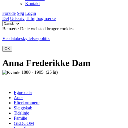
Kontakt
Forside
Søg
Login
Del
Udskriv
Tilføj bogmærke
Bemærk: Dette websted bruger cookies.
Vis databeskyttelsespolitik
OK
Anna Frederikke Dam
1880 - 1905 (25 år)
Egne data
Aner
Efterkommere
Slægtskab
Tidslinje
Familie
GEDCOM