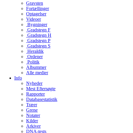
Gravsten
Fortællinger
Optagelser
Videoer
Bygninger
Gradstegn F
Gradstegn H
Gradstegn P
Gradstegn S
Heraldik
Ordener
Politik
Albummer
Alle medier
Info
Nyheder
Mest Eftersøgte
Rapporter
Databasestatistik
Træer
Grene
Notater
Kilder
Arkiver
DNA-tests