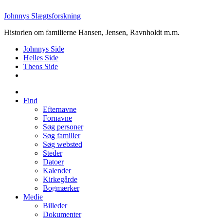
Johnnys Slægtsforskning
Historien om familierne Hansen, Jensen, Ravnholdt m.m.
Johnnys Side
Helles Side
Theos Side
Find
Efternavne
Fornavne
Søg personer
Søg familier
Søg websted
Steder
Datoer
Kalender
Kirkegårde
Bogmærker
Medie
Billeder
Dokumenter