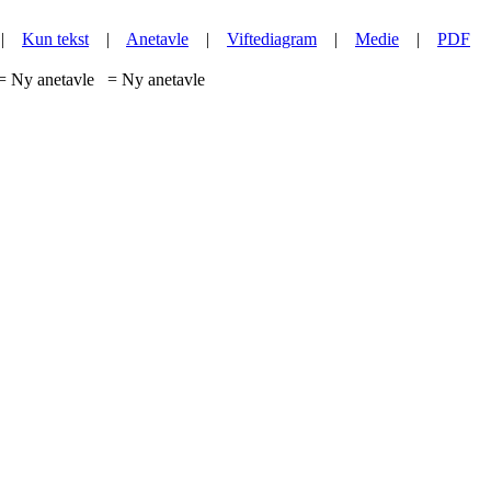
|
Kun tekst
|
Anetavle
|
Viftediagram
|
Medie
|
PDF
= Ny anetavle