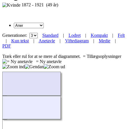
1872 - 1921 (49 år)
Generationer:
Standard
|
Lodret
|
Kompakt
|
Felt
|
Kun tekst
|
Anetavle
|
Viftediagram
|
Medie
|
PDF
Træk eller rul for at se mere af diagrammet.
= Tillægsoplysninger
= Ny anetavle
Indlæser...