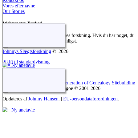
Kontakt os
Vores efternavne
Our Stories
Webmaster Besked
Vi gør alt for at dokumentere vores forskning. Hvis du har noget, du
gerne vil tilføje, så kontakt os venligst.
Johnnys Slægtsforskning
©
2026
Skift til standardvisning
Webstedet drives af
The Next Generation of Genealogy Sitebuilding
v. 14.0.6, forfattet af Darrin Lythgoe © 2001-2026.
Opdateres af
Johnny Hansen
. |
EU-persondataforordningen
.