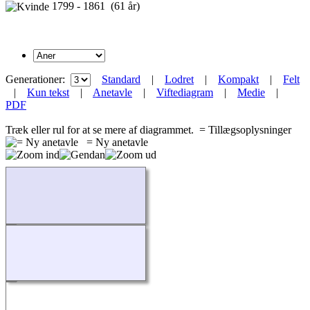
1799 - 1861 (61 år)
Generationer:
Standard
|
Lodret
|
Kompakt
|
Felt
|
Kun tekst
|
Anetavle
|
Viftediagram
|
Medie
|
PDF
Træk eller rul for at se mere af diagrammet.
= Tillægsoplysninger
= Ny anetavle
Indlæser...