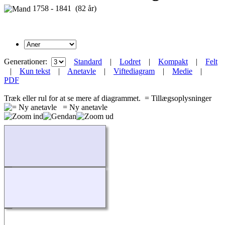
1758 - 1841 (82 år)
Generationer:
Standard
|
Lodret
|
Kompakt
|
Felt
|
Kun tekst
|
Anetavle
|
Viftediagram
|
Medie
|
PDF
Træk eller rul for at se mere af diagrammet.
= Tillægsoplysninger
= Ny anetavle
Indlæser...