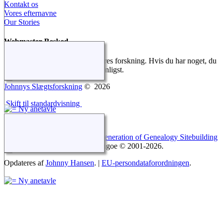
Kontakt os
Vores efternavne
Our Stories
Webmaster Besked
Vi gør alt for at dokumentere vores forskning. Hvis du har noget, du
gerne vil tilføje, så kontakt os venligst.
Johnnys Slægtsforskning
©
2026
Skift til standardvisning
Webstedet drives af
The Next Generation of Genealogy Sitebuilding
v. 14.0.6, forfattet af Darrin Lythgoe © 2001-2026.
Opdateres af
Johnny Hansen
. |
EU-persondataforordningen
.