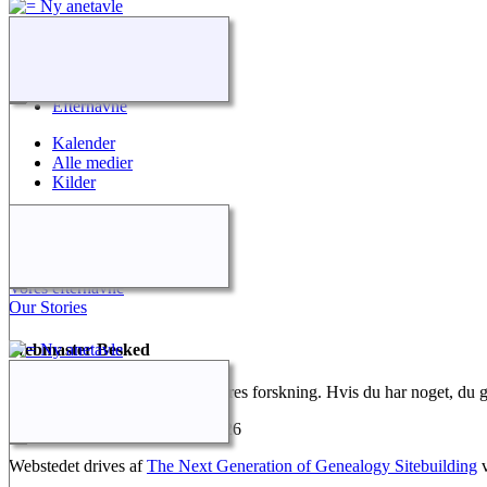
Quick Links
Nyheder
Søg
Efternavne
Kalender
Alle medier
Kilder
Kontakt
Kontakt os
Vores efternavne
Our Stories
Webmaster Besked
Vi gør alt for at dokumentere vores forskning. Hvis du har noget, du ger
Johnnys Slægtsforskning
©
2026
Webstedet drives af
The Next Generation of Genealogy Sitebuilding
v