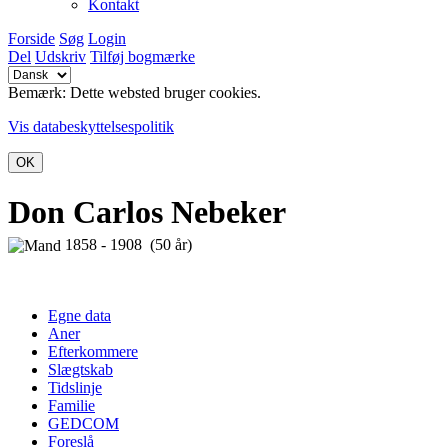
Kontakt
Forside
Søg
Login
Del
Udskriv
Tilføj bogmærke
Bemærk: Dette websted bruger cookies.
Vis databeskyttelsespolitik
OK
Don Carlos Nebeker
1858 - 1908 (50 år)
Egne data
Aner
Efterkommere
Slægtskab
Tidslinje
Familie
GEDCOM
Foreslå