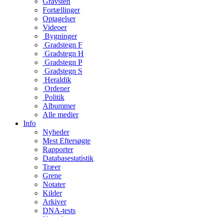
Gravsten
Fortællinger
Optagelser
Videoer
Bygninger
Gradstegn F
Gradstegn H
Gradstegn P
Gradstegn S
Heraldik
Ordener
Politik
Albummer
Alle medier
Info
Nyheder
Mest Eftersøgte
Rapporter
Databasestatistik
Træer
Grene
Notater
Kilder
Arkiver
DNA-tests