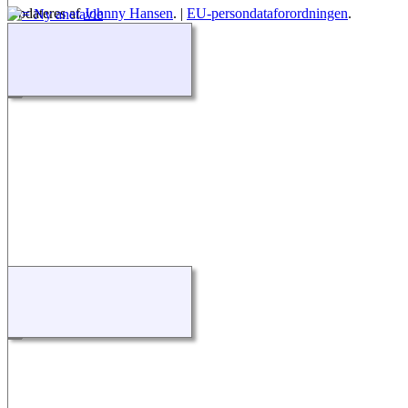
Opdateres af
Johnny Hansen
. |
EU-persondataforordningen
.