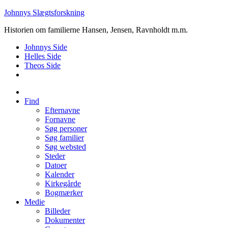
Johnnys Slægtsforskning
Historien om familierne Hansen, Jensen, Ravnholdt m.m.
Johnnys Side
Helles Side
Theos Side
Find
Efternavne
Fornavne
Søg personer
Søg familier
Søg websted
Steder
Datoer
Kalender
Kirkegårde
Bogmærker
Medie
Billeder
Dokumenter