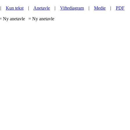
|
Kun tekst
|
Anetavle
|
Viftediagram
|
Medie
|
PDF
= Ny anetavle