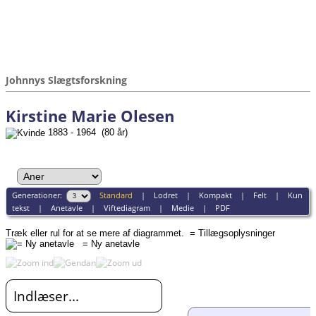
Johnnys Slægtsforskning
Kirstine Marie Olesen
1883 - 1964 (80 år)
Generationer:
Standard
|
Lodret
|
Kompakt
|
Felt
|
Kun
tekst
|
Anetavle
|
Viftediagram
|
Medie
|
PDF
Træk eller rul for at se mere af diagrammet.
= Tillægsoplysninger
= Ny anetavle
Indlæser...