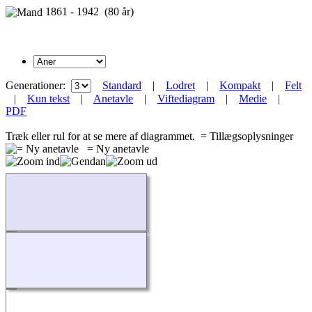
1861 - 1942 (80 år)
Generationer:
Standard
|
Lodret
|
Kompakt
|
Felt
|
Kun tekst
|
Anetavle
|
Viftediagram
|
Medie
|
PDF
Træk eller rul for at se mere af diagrammet.
= Tillægsoplysninger
= Ny anetavle
Indlæser...