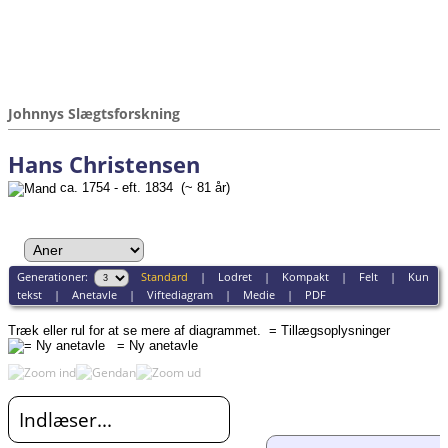
Johnnys Slægtsforskning
Hans Christensen
ca. 1754 - eft. 1834 (~ 81 år)
Generationer:
Standard
|
Lodret
|
Kompakt
|
Felt
|
Kun
tekst
|
Anetavle
|
Viftediagram
|
Medie
|
PDF
Træk eller rul for at se mere af diagrammet.
= Tillægsoplysninger
= Ny anetavle
Indlæser...