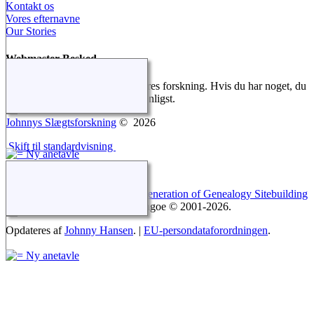
Kontakt os
Vores efternavne
Our Stories
Webmaster Besked
Vi gør alt for at dokumentere vores forskning. Hvis du har noget, du
gerne vil tilføje, så kontakt os venligst.
Johnnys Slægtsforskning
©
2026
Skift til standardvisning
Webstedet drives af
The Next Generation of Genealogy Sitebuilding
v. 14.0.6, forfattet af Darrin Lythgoe © 2001-2026.
Opdateres af
Johnny Hansen
. |
EU-persondataforordningen
.