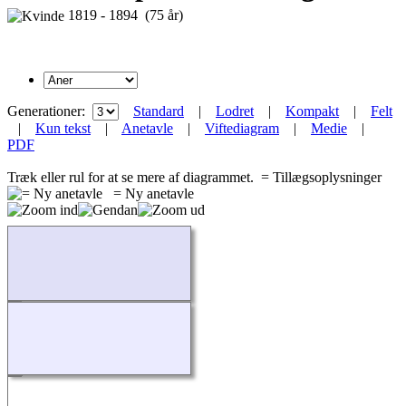
1819 - 1894 (75 år)
Generationer:
Standard
|
Lodret
|
Kompakt
|
Felt
|
Kun tekst
|
Anetavle
|
Viftediagram
|
Medie
|
PDF
Træk eller rul for at se mere af diagrammet.
= Tillægsoplysninger
= Ny anetavle
Indlæser...