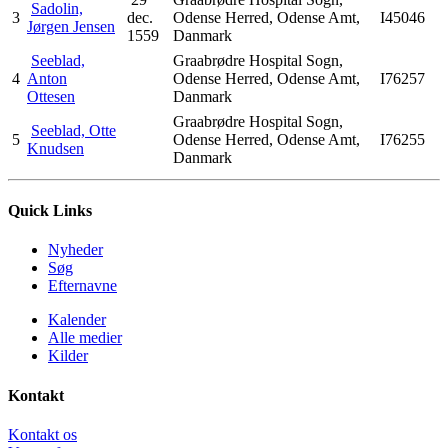
Sadolin,
3
dec.
Odense Herred, Odense Amt,
I45046
Jørgen Jensen
1559
Danmark
Seeblad,
Graabrødre Hospital Sogn,
4
Anton
Odense Herred, Odense Amt,
I76257
Ottesen
Danmark
Graabrødre Hospital Sogn,
Seeblad, Otte
5
Odense Herred, Odense Amt,
I76255
Knudsen
Danmark
Quick Links
Nyheder
Søg
Efternavne
Kalender
Alle medier
Kilder
Kontakt
Kontakt os