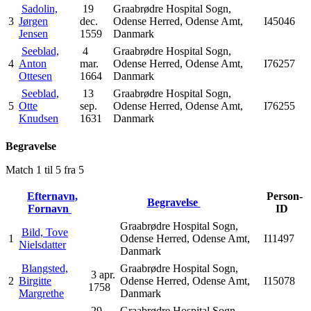
Sadolin,
19
Graabrødre Hospital Sogn,
3
Jørgen
dec.
Odense Herred, Odense Amt,
I45046
Jensen
1559
Danmark
Seeblad,
4
Graabrødre Hospital Sogn,
4
Anton
mar.
Odense Herred, Odense Amt,
I76257
Ottesen
1664
Danmark
Seeblad,
13
Graabrødre Hospital Sogn,
5
Otte
sep.
Odense Herred, Odense Amt,
I76255
Knudsen
1631
Danmark
Begravelse
Match 1 til 5 fra 5
Efternavn,
Person-
Begravelse
Fornavn
ID
Graabrødre Hospital Sogn,
Bild, Tove
1
Odense Herred, Odense Amt,
I11497
Nielsdatter
Danmark
Blangsted,
Graabrødre Hospital Sogn,
3 apr.
2
Birgitte
Odense Herred, Odense Amt,
I15078
1758
Margrethe
Danmark
29
Graabrødre Hospital Sogn,