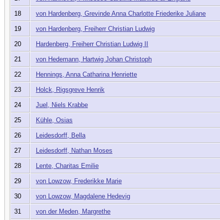
18
von Hardenberg, Grevinde Anna Charlotte Friederike Juliane
19
von Hardenberg, Freiherr Christian Ludwig
20
Hardenberg, Freiherr Christian Ludwig II
21
von Hedemann, Hartwig Johan Christoph
22
Hennings, Anna Catharina Henriette
23
Holck, Rigsgreve Henrik
24
Juel, Niels Krabbe
25
Kühle, Osias
26
Leidesdorff, Bella
27
Leidesdorff, Nathan Moses
28
Lente, Charitas Emilie
29
von Lowzow, Frederikke Marie
30
von Lowzow, Magdalene Hedevig
31
von der Meden, Margrethe