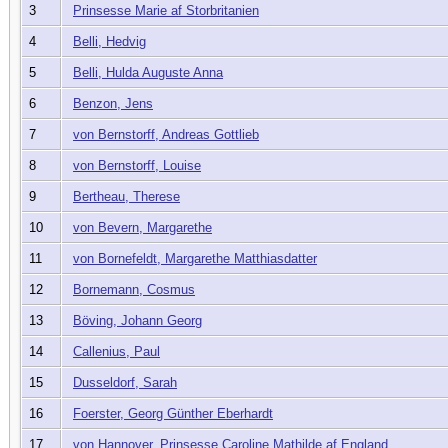
3
Prinsesse Marie af Storbritanien
4
Belli, Hedvig
5
Belli, Hulda Auguste Anna
6
Benzon, Jens
7
von Bernstorff, Andreas Gottlieb
8
von Bernstorff, Louise
9
Bertheau, Therese
10
von Bevern, Margarethe
11
von Bornefeldt, Margarethe Matthiasdatter
12
Bornemann, Cosmus
13
Böving, Johann Georg
14
Callenius, Paul
15
Dusseldorf, Sarah
16
Foerster, Georg Günther Eberhardt
17
von Hannover, Prinsesse Caroline Mathilde af England