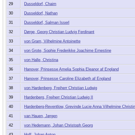
29
Dusseldorf, Chaim
30
Dusseldorf, Nathan
31
Dusseldorf, Salman Isserl
32
Dørge, Georg Christian Ludvig Ferdinant
33
von Gram, Vilhelmine Antoinette
34
von Grote, Sophie Frederikke Joachime Ernestine
35
von Halle, Christina
36
Hanover, Prinsesse Amelia Sophia Eleanor af England
37
Hanover, Prinsesse Caroline Elizabeth af England
38
von Hardenberg, Freiherr Christian Ludwig
39
Hardenberg, Freiherr Christian Ludwig II
40
Hardenberg-Reventlow, Grevinde Lucie Anna Vilhelmine Christi
41
van Hauen, Jørgen
42
von Hedemann, Johan Christoph Georg
43
Hoff, Johan Anton