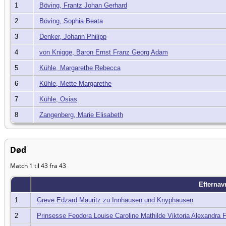
1
Böving, Frantz Johan Gerhard
2
Böving, Sophia Beata
3
Denker, Johann Philipp
4
von Knigge, Baron Ernst Franz Georg Adam
5
Kühle, Margarethe Rebecca
6
Kühle, Mette Margarethe
7
Kühle, Osias
8
Zangenberg, Marie Elisabeth
Død
Match 1 til 43 fra 43
Efterna
1
Greve Edzard Mauritz zu Innhausen und Knyphausen
2
Prinsesse Feodora Louise Caroline Mathilde Viktoria Alexandra