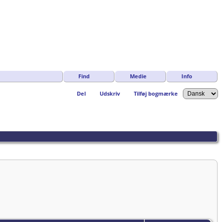
Find
Medie
Info
Del
Udskriv
Tilføj bogmærke