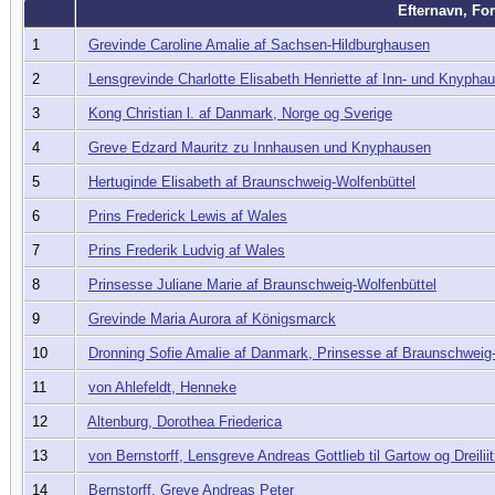
Efternavn, F
1
Grevinde Caroline Amalie af Sachsen-Hildburghausen
2
Lensgrevinde Charlotte Elisabeth Henriette af Inn- und Knypha
3
Kong Christian l. af Danmark, Norge og Sverige
4
Greve Edzard Mauritz zu Innhausen und Knyphausen
5
Hertuginde Elisabeth af Braunschweig-Wolfenbüttel
6
Prins Frederick Lewis af Wales
7
Prins Frederik Ludvig af Wales
8
Prinsesse Juliane Marie af Braunschweig-Wolfenbüttel
9
Grevinde Maria Aurora af Königsmarck
10
Dronning Sofie Amalie af Danmark, Prinsesse af Braunschweig
11
von Ahlefeldt, Henneke
12
Altenburg, Dorothea Friederica
13
von Bernstorff, Lensgreve Andreas Gottlieb til Gartow og Dreilii
14
Bernstorff, Greve Andreas Peter