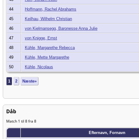
44
Hoffmann, Rachel Abrahams
45
Keilhau, Wilhelm Christian
46
von Kielmansegg, Baronesse Anna Julie
47
von Knigge, Ernst
48
Kühle, Margarethe Rebecca
49
Kühle, Mette Margarethe
50
Kühle, Nicolaus
1
2
Næste»
Dåb
Match 1 til 8 fra 8
Efternavn, Fornavn