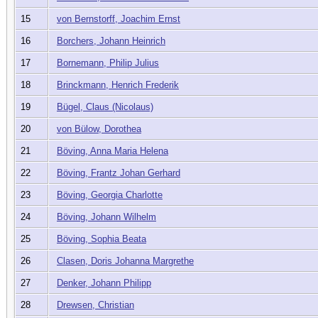
15
von Bernstorff, Joachim Ernst
16
Borchers, Johann Heinrich
17
Bornemann, Philip Julius
18
Brinckmann, Henrich Frederik
19
Bügel, Claus (Nicolaus)
20
von Bülow, Dorothea
21
Böving, Anna Maria Helena
22
Böving, Frantz Johan Gerhard
23
Böving, Georgia Charlotte
24
Böving, Johann Wilhelm
25
Böving, Sophia Beata
26
Clasen, Doris Johanna Margrethe
27
Denker, Johann Philipp
28
Drewsen, Christian