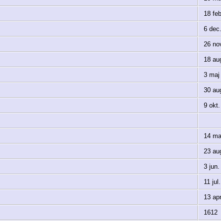
18 feb
6 dec
26 nov
18 au
3 maj
30 au
9 okt.
14 ma
23 au
3 jun.
11 jul
13 apr
1612