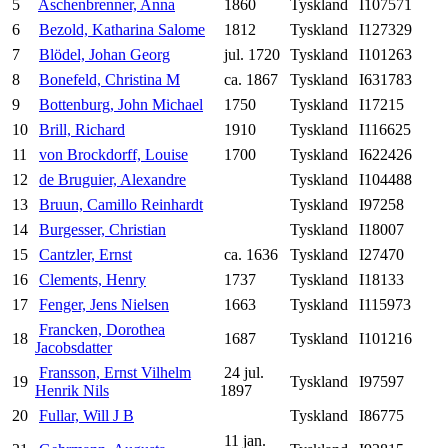
5
Aschenbrenner, Anna
1860
Tyskland
I107571
6
Bezold, Katharina Salome
1812
Tyskland
I127329
7
Blödel, Johan Georg
jul. 1720
Tyskland
I101263
8
Bonefeld, Christina M
ca. 1867
Tyskland
I631783
9
Bottenburg, John Michael
1750
Tyskland
I17215
10
Brill, Richard
1910
Tyskland
I116625
11
von Brockdorff, Louise
1700
Tyskland
I622426
12
de Bruguier, Alexandre
Tyskland
I104488
13
Bruun, Camillo Reinhardt
Tyskland
I97258
14
Burgesser, Christian
Tyskland
I18007
15
Cantzler, Ernst
ca. 1636
Tyskland
I27470
16
Clements, Henry
1737
Tyskland
I18133
17
Fenger, Jens Nielsen
1663
Tyskland
I115973
Francken, Dorothea
18
1687
Tyskland
I101216
Jacobsdatter
Fransson, Ernst Vilhelm
24 jul.
19
Tyskland
I97597
Henrik Nils
1897
20
Fullar, Will J B
Tyskland
I86775
11 jan.