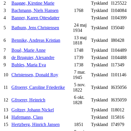
2
Baagøe, Kirstine Marie
Tyskland
I125522
3
Bachmann, Niels Hansen
1768
Tyskland
I104084
4
Banner, Karen Ottesdatter
Tyskland
I104399
24 maj
5
Bathum, Jens Christensen
Tyskland
I35040
1934
13 maj
6
Bennike, Andreas Kristian
Tyskland
I80428
1818
7
Bouè, Marie Anne
1748
Tyskland
I104489
8
de Bruguier, Alexandre
1739
Tyskland
I104488
9
Buhles, Maria Eva
1738
Tyskland
I17349
7 mar.
10
Christensen, Donald Roy
Tyskland
I101146
1945
5 nov.
11
Gfroerer, Caroline Friederike
Tyskland
I635056
1822
6 okt.
12
Gfroerer, Heinrich
Tyskland
I635059
1828
13
Goltzer, Johann Nickel
Tyskland
I18012
14
Hafemann, Class
Tyskland
I15816
15
Hertzberg, Hinrich Jansen
1851
Tyskland
I74979