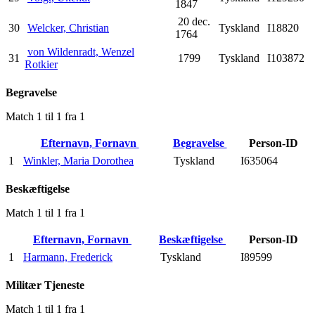
1847
20 dec.
30
Welcker, Christian
Tyskland
I18820
1764
von Wildenradt, Wenzel
31
1799
Tyskland
I103872
Rotkier
Begravelse
Match 1 til 1 fra 1
Efternavn, Fornavn
Begravelse
Person-ID
1
Winkler, Maria Dorothea
Tyskland
I635064
Beskæftigelse
Match 1 til 1 fra 1
Efternavn, Fornavn
Beskæftigelse
Person-ID
1
Harmann, Frederick
Tyskland
I89599
Militær Tjeneste
Match 1 til 1 fra 1