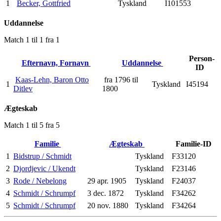
1
Becker, Gottfried
Tyskland
I101553
Uddannelse
Match 1 til 1 fra 1
Person-
Efternavn, Fornavn
Uddannelse
ID
Kaas-Lehn, Baron Otto
fra 1796 til
1
Tyskland
I45194
Ditlev
1800
Ægteskab
Match 1 til 5 fra 5
Familie
Ægteskab
Familie-ID
1
Bidstrup / Schmidt
Tyskland
F33120
2
Djordjevic / Ukendt
Tyskland
F23146
3
Rode / Nebelong
29 apr. 1905
Tyskland
F24037
4
Schmidt / Schrumpf
3 dec. 1872
Tyskland
F34262
5
Schmidt / Schrumpf
20 nov. 1880
Tyskland
F34264