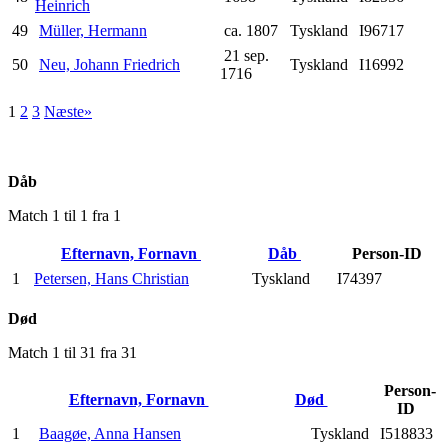
Heinrich
49
Müller, Hermann
ca. 1807
Tyskland
I96717
21 sep.
50
Neu, Johann Friedrich
Tyskland
I16992
1716
1
2
3
Næste»
Dåb
Match 1 til 1 fra 1
Efternavn, Fornavn
Dåb
Person-ID
1
Petersen, Hans Christian
Tyskland
I74397
Død
Match 1 til 31 fra 31
Person-
Efternavn, Fornavn
Død
ID
1
Baagøe, Anna Hansen
Tyskland
I518833