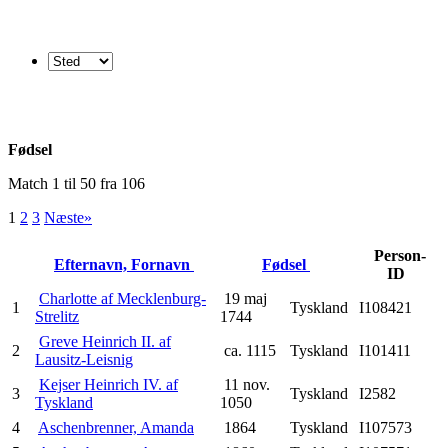
Fødsel
Match 1 til 50 fra 106
1
2
3
Næste»
Person-
Efternavn, Fornavn
Fødsel
ID
Charlotte af Mecklenburg-
19 maj
1
Tyskland
I108421
Strelitz
1744
Greve Heinrich II. af
2
ca. 1115
Tyskland
I101411
Lausitz-Leisnig
Kejser Heinrich IV. af
11 nov.
3
Tyskland
I2582
Tyskland
1050
4
Aschenbrenner, Amanda
1864
Tyskland
I107573