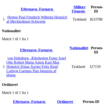
Militær
Person-
Efternavn, Fornavn
Tjeneste
ID
Hertug Paul Friedrich Wilhelm Heinrich
1
Tyskland
I633788
af Mecklenburg-Schwerin
Nationalitet
Match 1 til 1 fra 1
Nationalitet
Person-
Efternavn, Fornavn
ID
von Habsburg, Ærkehertug Franz Josef
Otto Robert Maria Anton Karl Max
1
Heinrich Sixtus Xavier Felix René
Tyskland
I27159
Ludwig Gaetano Pius Ignazius af
Østrig
Ordineret
Match 1 til 1 fra 1
Efternavn, Fornavn
Ordineret
Person-ID