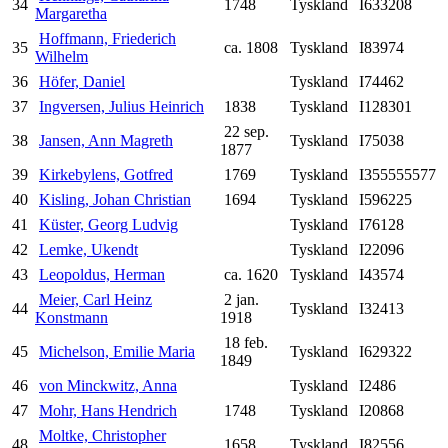
34
1748
Tyskland
I633208
Margaretha
Hoffmann, Friederich
35
ca. 1808
Tyskland
I83974
Wilhelm
36
Höfer, Daniel
Tyskland
I74462
37
Ingversen, Julius Heinrich
1838
Tyskland
I128301
22 sep.
38
Jansen, Ann Magreth
Tyskland
I75038
1877
39
Kirkebylens, Gotfred
1769
Tyskland
I355555577
40
Kisling, Johan Christian
1694
Tyskland
I596225
41
Küster, Georg Ludvig
Tyskland
I76128
42
Lemke, Ukendt
Tyskland
I22096
43
Leopoldus, Herman
ca. 1620
Tyskland
I43574
Meier, Carl Heinz
2 jan.
44
Tyskland
I32413
Konstmann
1918
18 feb.
45
Michelson, Emilie Maria
Tyskland
I629322
1849
46
von Minckwitz, Anna
Tyskland
I2486
47
Mohr, Hans Hendrich
1748
Tyskland
I20868
Moltke, Christopher
48
1658
Tyskland
I82556