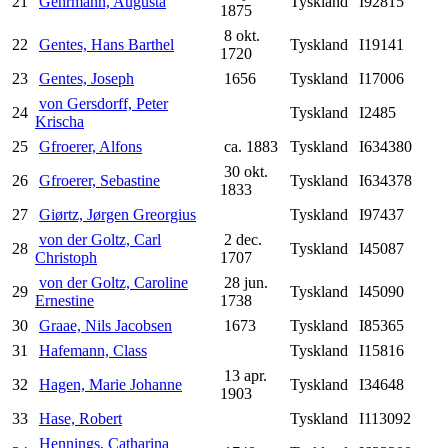
21
Gehrmann, Augusta
Tyskland
I92815
1875
8 okt.
22
Gentes, Hans Barthel
Tyskland
I19141
1720
23
Gentes, Joseph
1656
Tyskland
I17006
von Gersdorff, Peter
24
Tyskland
I2485
Krischa
25
Gfroerer, Alfons
ca. 1883
Tyskland
I634380
30 okt.
26
Gfroerer, Sebastine
Tyskland
I634378
1833
27
Giørtz, Jørgen Greorgius
Tyskland
I97437
von der Goltz, Carl
2 dec.
28
Tyskland
I45087
Christoph
1707
von der Goltz, Caroline
28 jun.
29
Tyskland
I45090
Ernestine
1738
30
Graae, Nils Jacobsen
1673
Tyskland
I85365
31
Hafemann, Class
Tyskland
I15816
13 apr.
32
Hagen, Marie Johanne
Tyskland
I34648
1903
33
Hase, Robert
Tyskland
I113092
Hennings, Catharina