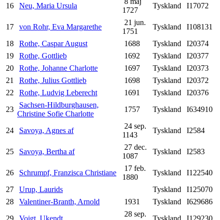
8 maj
16
Neu, Maria Ursula
Tyskland
I17072
1727
21 jun.
17
von Rohr, Eva Margarethe
Tyskland
I108131
1751
18
Rothe, Caspar August
1688
Tyskland
I20374
19
Rothe, Gottlieb
1692
Tyskland
I20377
20
Rothe, Johanne Charlotte
1697
Tyskland
I20373
21
Rothe, Julius Gottlieb
1698
Tyskland
I20372
22
Rothe, Ludvig Leberecht
1691
Tyskland
I20376
Sachsen-Hildburghausen,
23
1757
Tyskland
I634910
Christine Sofie Charlotte
24 sep.
24
Savoya, Agnes af
Tyskland
I2584
1143
27 dec.
25
Savoya, Bertha af
Tyskland
I2583
1087
17 feb.
26
Schrumpf, Franzisca Christiane
Tyskland
I122540
1880
27
Urup, Laurids
Tyskland
I125070
28
Valentiner-Branth, Arnold
1931
Tyskland
I629686
28 sep.
29
Voigt, Ukendt
Tyskland
I129230