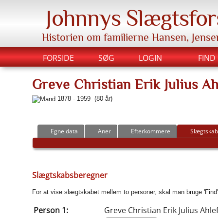
Johnnys Slægtsfor
Historien om familierne Hansen, Jense
FORSIDE
SØG
LOGIN
FIND
Greve Christian Erik Julius A
1878 - 1959 (80 år)
Egne data
Aner
Efterkommere
Slægtskab
Slægtskabsberegner
For at vise slægtskabet mellem to personer, skal man bruge 'Find'-k
Person 1:
Greve Christian Erik Julius Ahle