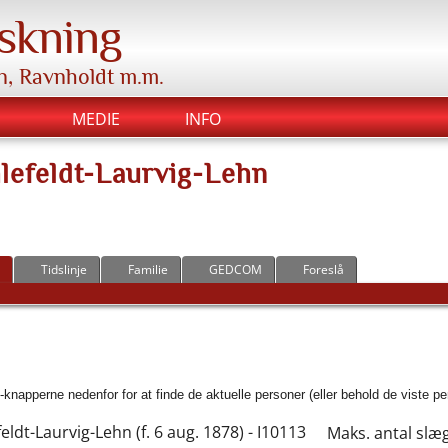
skning
n, Ravnholdt m.m.
MEDIE
INFO
hlefeldt-Laurvig-Lehn
Tidslinje
Familie
GEDCOM
Foreslå
napperne nedenfor for at finde de aktuelle personer (eller behold de viste per
feldt-Laurvig-Lehn (f. 6 aug. 1878) - I10113
Maks. antal slæg