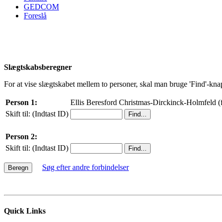
GEDCOM
Foreslå
Slægtskabsberegner
For at vise slægtskabet mellem to personer, skal man bruge 'Find'-knapp
Person 1:
Ellis Beresford Christmas-Dirckinck-Holmfeld (f
Skift til: (Indtast ID)
Person 2:
Skift til: (Indtast ID)
Søg efter andre forbindelser
Quick Links