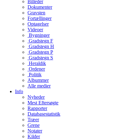
Billeder
Dokumenter
Gravsten
Fortællinger
Optagelser
Videoer
Bygninger
Gradstegn F
Gradstegn H
Gradstegn P
Gradstegn S
Heraldik
Ordener
Politik
Albummer
Alle medier
Info
Nyheder
Mest Eftersøgte
Rapporter
Databasestatistik
Træer
Grene
Notater
Kilder