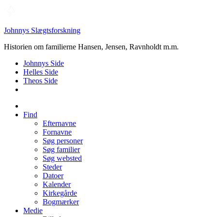
Johnnys Slægtsforskning
Historien om familierne Hansen, Jensen, Ravnholdt m.m.
Johnnys Side
Helles Side
Theos Side
Find
Efternavne
Fornavne
Søg personer
Søg familier
Søg websted
Steder
Datoer
Kalender
Kirkegårde
Bogmærker
Medie