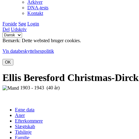
Arkiver
DNA-tests
Kontakt
Forside
Søg
Login
Del
Udskriv
Bemærk: Dette websted bruger cookies.
Vis databeskyttelsespolitik
OK
Ellis Beresford Christmas-Dirc
1903 - 1943 (40 år)
Egne data
Aner
Efterkommere
Slægtskab
Tidslinje
Familie