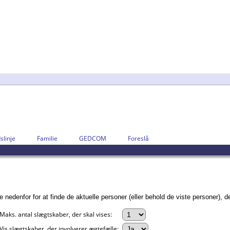
slinje
Familie
GEDCOM
Foreslå
edenfor for at finde de aktuelle personer (eller behold de viste personer), de
Maks. antal slægtskaber, der skal vises:
Vis slægtskaber, der involverer ægtefælle: