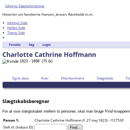
Johnnys Slægtsforskning
Historien om familierne Hansen, Jensen, Ravnholdt m.m.
Johnnys Side
Helles Side
Theos Side
Forside
Søg
Login
Charlotte Cathrine Hoffmann
1823 - 1898 (75 år)
Egne data
Aner
Efterkommere
Slægtskab
Tid
Slægtskabsberegner
For at vise slægtskabet mellem to personer, skal man bruge 'Find'-knapperne n
Person 1:
Charlotte Cathrine Hoffmann (f. 27 maj 1823) - I127530
Skift til: (Indtast ID)