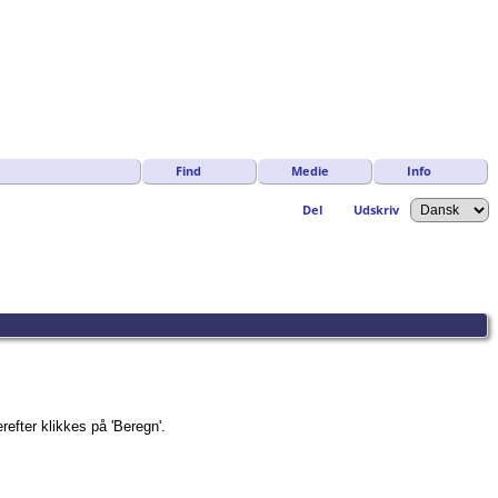
Find
Medie
Info
Del
Udskriv
refter klikkes på 'Beregn'.