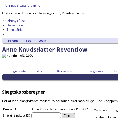
Johnnys Slægtsforskning
Historien om familierne Hansen, Jensen, Ravnholdt m.m.
Johnnys Side
Helles Side
Theos Side
Forside
Søg
Login
Anne Knudsdatter Reventlow
- eft. 1505
Egne data
Aner
Efterkommere
Slægtskab
Tid
Slægtskabsberegner
For at vise slægtskabet mellem to personer, skal man bruge 'Find'-knapperne n
Person 1:
Anne Knudsdatter Reventlow - I128877
Maks. antal slæg
Skift til: (Indtast ID)
Vis slægtskaber,