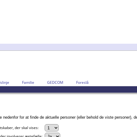
slinje
Familie
GEDCOM
Foreslå
edenfor for at finde de aktuelle personer (eller behold de viste personer), de
tskaber, der skal vises:
 der involverer ægtefælle: