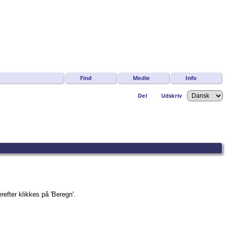
Find
Medie
Info
Del
Udskriv
refter klikkes på 'Beregn'.