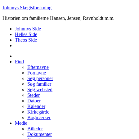
Johnnys Slægtsforskning
Historien om familierne Hansen, Jensen, Ravnholdt m.m.
Johnnys Side
Helles Side
Theos Side
Find
Efternavne
Fornavne
Søg personer
Søg familier
Søg websted
Steder
Datoer
Kalender
Kirkegårde
Bogmærker
Medie
Billeder
Dokumenter