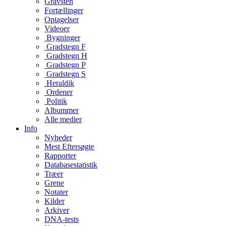
Gravsten
Fortællinger
Optagelser
Videoer
Bygninger
Gradstegn F
Gradstegn H
Gradstegn P
Gradstegn S
Heraldik
Ordener
Politik
Albummer
Alle medier
Info
Nyheder
Mest Eftersøgte
Rapporter
Databasestatistik
Træer
Grene
Notater
Kilder
Arkiver
DNA-tests