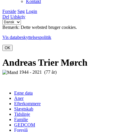
Kontakt
Forside
Søg
Login
Del
Udskriv
Bemærk: Dette websted bruger cookies.
Vis databeskyttelsespolitik
OK
Andreas Trier Mørch
1944 - 2021 (77 år)
Egne data
Aner
Efterkommere
Slægtskab
Tidslinje
Familie
GEDCOM
Foreslå