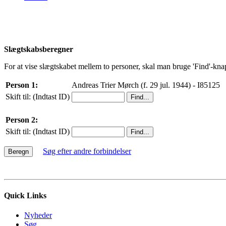
Slægtskabsberegner
For at vise slægtskabet mellem to personer, skal man bruge 'Find'-knapp
Person 1:
Andreas Trier Mørch (f. 29 jul. 1944) - I85125
Skift til: (Indtast ID)
Person 2:
Skift til: (Indtast ID)
Søg efter andre forbindelser
Quick Links
Nyheder
Søg