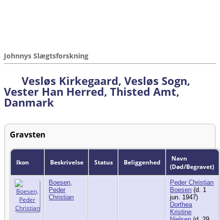
Johnnys Slægtsforskning
Vesløs Kirkegaard, Vesløs Sogn,
Vester Han Herred, Thisted Amt,
Danmark
Gravsten
Navn
Ikon
Beskrivelse
Status
Beliggenhed
(Død/Begravet)
Boesen,
Peder Christian
Peder
Boesen
(d. 1
Christian
jun. 1947)
Dorthea
Kristine
Nielsen
(d. 29