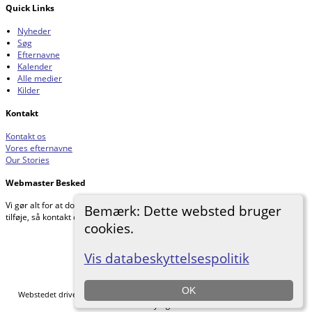
Quick Links
Nyheder
Søg
Efternavne
Kalender
Alle medier
Kilder
Kontakt
Kontakt os
Vores efternavne
Our Stories
Webmaster Besked
Vi gør alt for at dokumentere vores forskning. Hvis du har noget, du gerne vil
Bemærk: Dette websted bruger
tilføje, så kontakt os venligst.
cookies.
Johnnys Slægtsforskning
©
2026
Vis databeskyttelsespolitik
Skift til standardvisning
OK
Webstedet drives af
The Next Generation of Genealogy Sitebuilding
v. 14.0.6,
forfattet af Darrin Lythgoe © 2001-2026.