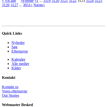
» Vis alle
«Forrige
«1
...
3119
3120
3121
3122
3123
3124
3125
3126
3127
...
3651»
Næste»
Quick Links
Nyheder
Søg
Efternavne
Kalender
Alle medier
Kilder
Kontakt
Kontakt os
Vores efternavne
Our Stories
Webmaster Besked