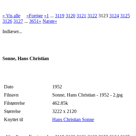
» Vis alle
«Forrige
«1
...
3119
3120
3121
3122
3123
3124
3125
3126
3127
...
3651»
Næste»
Indlæser...
Sonne, Hans Christian
Dato
1952
Filnavn
Sonne, Hans Christian - 1952 - 2.jpg
Filstørrelse
462.85k
Størrelse
3222 x 2120
Knyttet til
Hans Christian Sonne