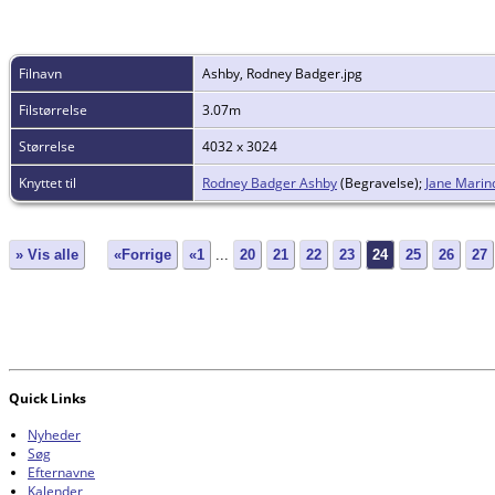
Filnavn
Ashby, Rodney Badger.jpg
Filstørrelse
3.07m
Størrelse
4032 x 3024
Knyttet til
Rodney Badger Ashby
(Begravelse);
Jane Marin
» Vis alle
«Forrige
«1
...
20
21
22
23
24
25
26
27
Quick Links
Nyheder
Søg
Efternavne
Kalender