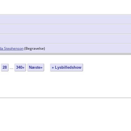
da Stephenson
(Begravelse)
28
...
340»
Næste»
» Lysbilledshow