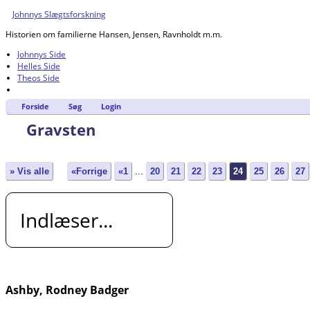
Johnnys Slægtsforskning
Historien om familierne Hansen, Jensen, Ravnholdt m.m.
Johnnys Side
Helles Side
Theos Side
Forside
Søg
Login
Gravsten
» Vis alle
«Forrige
«1
...
20
21
22
23
24
25
26
27
Indlæser...
Ashby, Rodney Badger