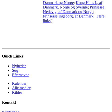
Danmark og Norge
;
Kong Hans I., af
Danmark, Norge og Sverige
;
Prinsesse
Hedevig, af Danmark og Norge
;
Prinsesse Ingeborg, af Danmark
['
Flere
links
']
Quick Links
Nyheder
Søg
Efternavne
Kalender
Alle medier
Kilder
Kontakt