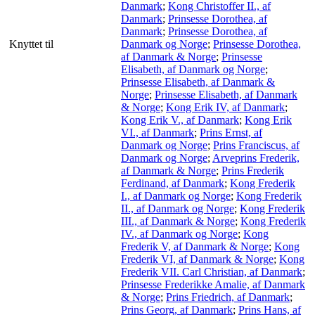
Danmark
;
Kong Christoffer II., af
Danmark
;
Prinsesse Dorothea, af
Danmark
;
Prinsesse Dorothea, af
Knyttet til
Danmark og Norge
;
Prinsesse Dorothea,
af Danmark & Norge
;
Prinsesse
Elisabeth, af Danmark og Norge
;
Prinsesse Elisabeth, af Danmark &
Norge
;
Prinsesse Elisabeth, af Danmark
& Norge
;
Kong Erik IV, af Danmark
;
Kong Erik V., af Danmark
;
Kong Erik
VI., af Danmark
;
Prins Ernst, af
Danmark og Norge
;
Prins Franciscus, af
Danmark og Norge
;
Arveprins Frederik,
af Danmark & Norge
;
Prins Frederik
Ferdinand, af Danmark
;
Kong Frederik
I., af Danmark og Norge
;
Kong Frederik
II., af Danmark og Norge
;
Kong Frederik
III., af Danmark & Norge
;
Kong Frederik
IV., af Danmark og Norge
;
Kong
Frederik V, af Danmark & Norge
;
Kong
Frederik VI, af Danmark & Norge
;
Kong
Frederik VII. Carl Christian, af Danmark
;
Prinsesse Frederikke Amalie, af Danmark
& Norge
;
Prins Friedrich, af Danmark
;
Prins Georg, af Danmark
;
Prins Hans, af