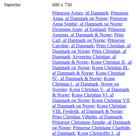
Størrelse
600 x 750
Prinsesse Agnes, til Danmark
;
Prinsesse
Anna, af Danmark og Norge
;
Prinsesse
Anna Sophie, af Danmark og Norge
;
Dronning Anne, af England
;
Prinsesse
Augusta, af Danmark & Norge
;
Prins
Carl, af Danmark og Norge
;
Prinsesse
Caroline, af Danmark
;
Prins Christian, af
Danmark og Norge
;
Prins Christian, af
Danmark
;
Arveprins Christian, af
Danmark & Norge
;
Kong Christian II., af
Danmark og Norge
;
Kong Christian III.,
af Danmark & Norge
;
Kong Christian
IV., af Danmark & Norge
;
Kong
Christian l., af Danmark, Norge og
Sverige
;
Kong Christian V., af Danmark
& Norge
;
Kong Christian VI, af
Danmark og Norge
;
Kong Christian VII,
af Danmark og Norge
;
Kong Christian
VIII. Frederik, af Danmark & Norge
;
Prins Christian Vilhelm, af Danmark
;
Prinsesse Christiane Amalie, af Danmark
og Norge
;
Prinsesse Christiane Charlotte,
af Danmark
;
Kong Christoffer I., af