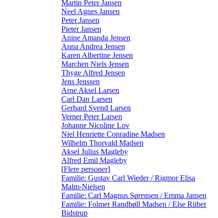
Martin Peter Jansen
Neel Agnes Jansen
Peter Jansen
Pieter Jansen
Anine Amanda Jensen
Anna Andrea Jensen
Karen Albertine Jensen
Marchen Niels Jensen
Thyge Alfred Jensen
Jens Jenssen
Arne Aksel Larsen
Carl Dan Larsen
Gerhard Svend Larsen
Verner Peter Larsen
Johanne Nicoline Lov
Niel Henriette Conradine Madsen
Wilhelm Thorvald Madsen
Aksel Julius Magleby
Alfred Emil Magleby
[
Flere personer
]
Familie: Gustav Carl Wieder / Rigmor Elisa
Malm-Nielsen
Familie: Carl Magnus Sørensen / Emma Jansen
Familie: Folmer Randbøll Madsen / Else Riiber
Bidstrup