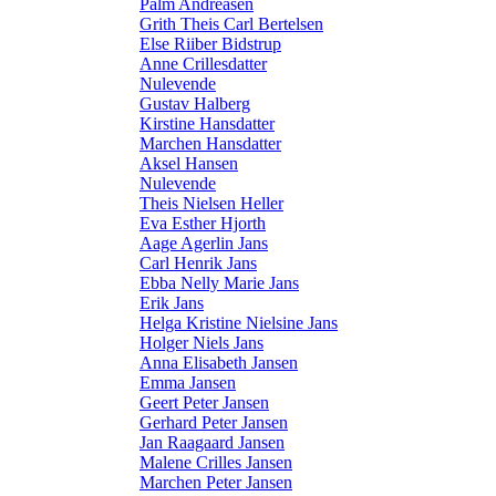
Palm Andreasen
Grith Theis Carl Bertelsen
Else Riiber Bidstrup
Anne Crillesdatter
Nulevende
Gustav Halberg
Kirstine Hansdatter
Marchen Hansdatter
Aksel Hansen
Nulevende
Theis Nielsen Heller
Eva Esther Hjorth
Aage Agerlin Jans
Carl Henrik Jans
Ebba Nelly Marie Jans
Erik Jans
Helga Kristine Nielsine Jans
Holger Niels Jans
Anna Elisabeth Jansen
Emma Jansen
Geert Peter Jansen
Gerhard Peter Jansen
Jan Raagaard Jansen
Malene Crilles Jansen
Marchen Peter Jansen