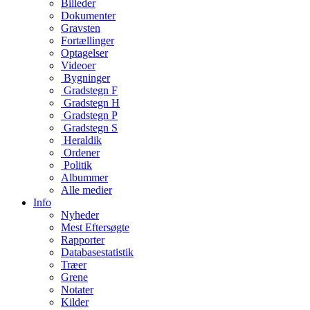
Billeder
Dokumenter
Gravsten
Fortællinger
Optagelser
Videoer
Bygninger
Gradstegn F
Gradstegn H
Gradstegn P
Gradstegn S
Heraldik
Ordener
Politik
Albummer
Alle medier
Info
Nyheder
Mest Eftersøgte
Rapporter
Databasestatistik
Træer
Grene
Notater
Kilder