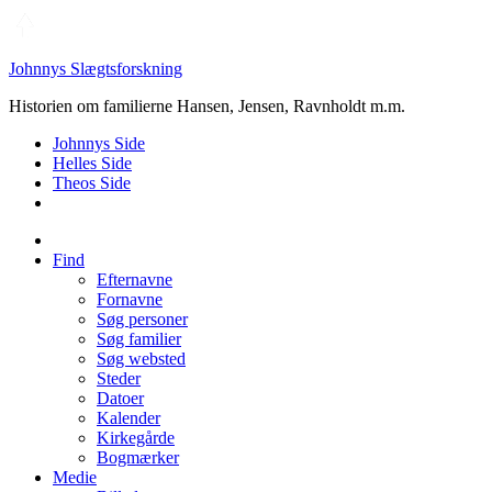
Johnnys Slægtsforskning
Historien om familierne Hansen, Jensen, Ravnholdt m.m.
Johnnys Side
Helles Side
Theos Side
Find
Efternavne
Fornavne
Søg personer
Søg familier
Søg websted
Steder
Datoer
Kalender
Kirkegårde
Bogmærker
Medie