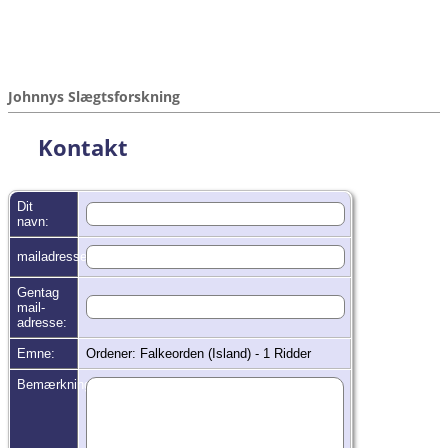
Johnnys Slægtsforskning
Kontakt
Dit
navn:
mailadresse:
Gentag
mail-
adresse:
Emne:
Ordener: Falkeorden (Island) - 1 Ridder
Bemærkninger: